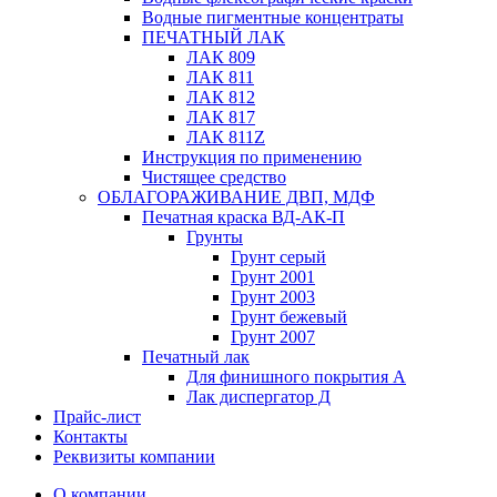
Водные пигментные концентраты
ПЕЧАТНЫЙ ЛАК
ЛАК 809
ЛАК 811
ЛАК 812
ЛАК 817
ЛАК 811Z
Инструкция по применению
Чистящее средство
ОБЛАГОРАЖИВАНИЕ ДВП, МДФ
Печатная краска ВД-АК-П
Грунты
Грунт серый
Грунт 2001
Грунт 2003
Грунт бежевый
Грунт 2007
Печатный лак
Для финишного покрытия А
Лак диспергатор Д
Прайс-лист
Контакты
Реквизиты компании
О компании