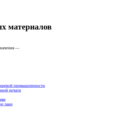
х материалов
значения —
 пищевой промышленности
нной печати
иям
ие лаки