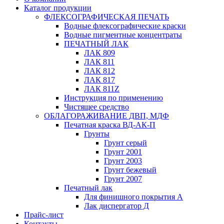
Каталог продукции
ФЛЕКСОГРАФИЧЕСКАЯ ПЕЧАТЬ
Водные флексографические краски
Водные пигментные концентраты
ПЕЧАТНЫЙ ЛАК
ЛАК 809
ЛАК 811
ЛАК 812
ЛАК 817
ЛАК 811Z
Инструкция по применению
Чистящее средство
ОБЛАГОРАЖИВАНИЕ ДВП, МДФ
Печатная краска ВД-АК-П
Грунты
Грунт серый
Грунт 2001
Грунт 2003
Грунт бежевый
Грунт 2007
Печатный лак
Для финишного покрытия А
Лак диспергатор Д
Прайс-лист
Контакты