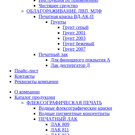
Инструкция по применению
Чистящее средство
ОБЛАГОРАЖИВАНИЕ ДВП, МДФ
Печатная краска ВД-АК-П
Грунты
Грунт серый
Грунт 2001
Грунт 2003
Грунт бежевый
Грунт 2007
Печатный лак
Для финишного покрытия А
Лак диспергатор Д
Прайс-лист
Контакты
Реквизиты компании
О компании
Каталог продукции
ФЛЕКСОГРАФИЧЕСКАЯ ПЕЧАТЬ
Водные флексографические краски
Водные пигментные концентраты
ПЕЧАТНЫЙ ЛАК
ЛАК 809
ЛАК 811