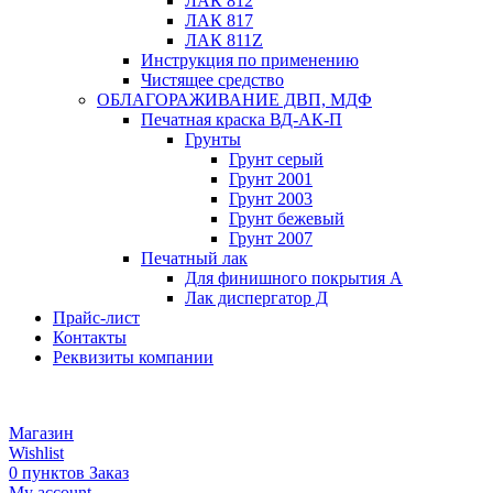
ЛАК 812
ЛАК 817
ЛАК 811Z
Инструкция по применению
Чистящее средство
ОБЛАГОРАЖИВАНИЕ ДВП, МДФ
Печатная краска ВД-АК-П
Грунты
Грунт серый
Грунт 2001
Грунт 2003
Грунт бежевый
Грунт 2007
Печатный лак
Для финишного покрытия А
Лак диспергатор Д
Прайс-лист
Контакты
Реквизиты компании
Магазин
Wishlist
0
пунктов
Заказ
My account