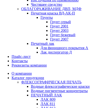
Инструкция по применению
Чистящее средство
ОБЛАГОРАЖИВАНИЕ ДВП, МДФ
Печатная краска ВД-АК-П
Грунты
Грунт серый
Грунт 2001
Грунт 2003
Грунт бежевый
Грунт 2007
Печатный лак
Для финишного покрытия А
Лак диспергатор Д
Прайс-лист
Контакты
Реквизиты компании
О компании
Каталог продукции
ФЛЕКСОГРАФИЧЕСКАЯ ПЕЧАТЬ
Водные флексографические краски
Водные пигментные концентраты
ПЕЧАТНЫЙ ЛАК
ЛАК 809
ЛАК 811