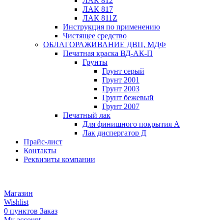
ЛАК 812
ЛАК 817
ЛАК 811Z
Инструкция по применению
Чистящее средство
ОБЛАГОРАЖИВАНИЕ ДВП, МДФ
Печатная краска ВД-АК-П
Грунты
Грунт серый
Грунт 2001
Грунт 2003
Грунт бежевый
Грунт 2007
Печатный лак
Для финишного покрытия А
Лак диспергатор Д
Прайс-лист
Контакты
Реквизиты компании
Магазин
Wishlist
0
пунктов
Заказ
My account