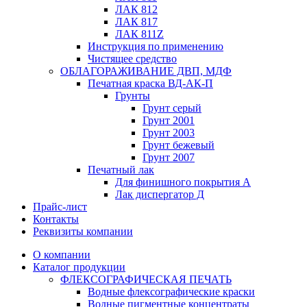
ЛАК 812
ЛАК 817
ЛАК 811Z
Инструкция по применению
Чистящее средство
ОБЛАГОРАЖИВАНИЕ ДВП, МДФ
Печатная краска ВД-АК-П
Грунты
Грунт серый
Грунт 2001
Грунт 2003
Грунт бежевый
Грунт 2007
Печатный лак
Для финишного покрытия А
Лак диспергатор Д
Прайс-лист
Контакты
Реквизиты компании
О компании
Каталог продукции
ФЛЕКСОГРАФИЧЕСКАЯ ПЕЧАТЬ
Водные флексографические краски
Водные пигментные концентраты