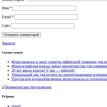
Имя
*
Email
*
Сайт
Закрыть
Свежие записи
Флексокраски и лаки: секреты эффектной упаковки для
Флексографская краска: яркие преимущества для совреме
20 лет ярких красок! У нас — юбилей!
Уникальный лак для печати по невпитывающим основан
Предлагаем водоразбавляемые флексокраски и техническ
Рубрики
грунт