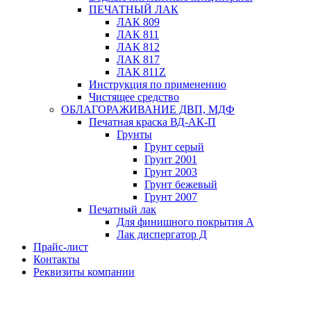
ПЕЧАТНЫЙ ЛАК
ЛАК 809
ЛАК 811
ЛАК 812
ЛАК 817
ЛАК 811Z
Инструкция по применению
Чистящее средство
ОБЛАГОРАЖИВАНИЕ ДВП, МДФ
Печатная краска ВД-АК-П
Грунты
Грунт серый
Грунт 2001
Грунт 2003
Грунт бежевый
Грунт 2007
Печатный лак
Для финишного покрытия А
Лак диспергатор Д
Прайс-лист
Контакты
Реквизиты компании