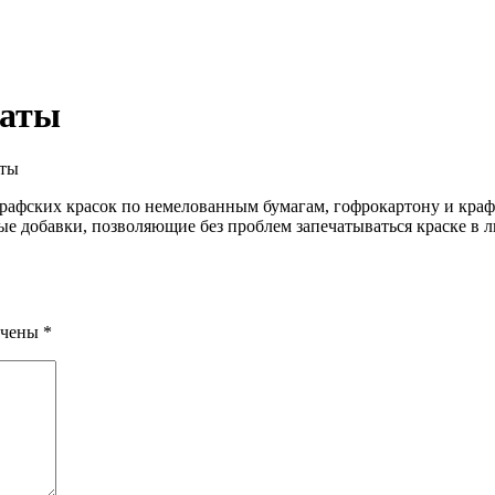
раты
аты
рафских красок по немелованным бумагам, гофрокартону и кра
е добавки, позволяющие без проблем запечатываться краске в л
ечены
*