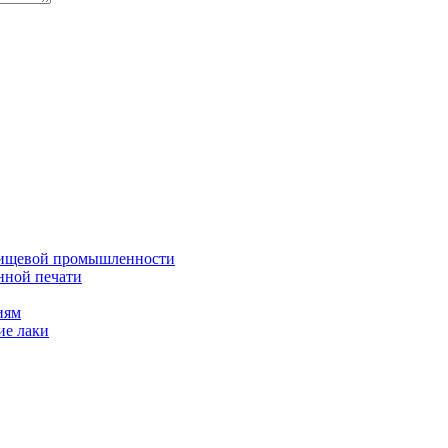
 пищевой промышленности
нной печати
иям
ие лаки