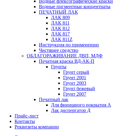
Водные флексографические краски
Водные пигментные концентраты
ПЕЧАТНЫЙ ЛАК
ЛАК 809
ЛАК 811
ЛАК 812
ЛАК 817
ЛАК 811Z
Инструкция по применению
Чистящее средство
ОБЛАГОРАЖИВАНИЕ ДВП, МДФ
Печатная краска ВД-АК-П
Грунты
Грунт серый
Грунт 2001
Грунт 2003
Грунт бежевый
Грунт 2007
Печатный лак
Для финишного покрытия А
Лак диспергатор Д
Прайс-лист
Контакты
Реквизиты компании