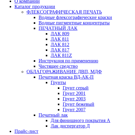
О компании
Каталог продукции
ФЛЕКСОГРАФИЧЕСКАЯ ПЕЧАТЬ
Водные флексографические краски
Водные пигментные концентраты
ПЕЧАТНЫЙ ЛАК
ЛАК 809
ЛАК 811
ЛАК 812
ЛАК 817
ЛАК 811Z
Инструкция по применению
Чистящее средство
ОБЛАГОРАЖИВАНИЕ ДВП, МДФ
Печатная краска ВД-АК-П
Грунты
Грунт серый
Грунт 2001
Грунт 2003
Грунт бежевый
Грунт 2007
Печатный лак
Для финишного покрытия А
Лак диспергатор Д
Прайс-лист